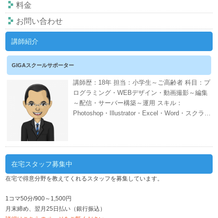
料金
お問い合わせ
講師紹介
GIGAスクールサポーター
講師歴：18年 担当：小学生～ご高齢者 科目：プ
ログラミング・WEBデザイン・動画撮影～編集
～配信・サーバー構築～運用 スキル：
Photoshop・Illustrator・Excel・Word・スクラッ
チ・CANVA・EDIUS・AWS・ネット証券・会計
ソフト・WordPress・PHP・CSS・HTML 週間
スケジュール
在宅スタッフ募集中
在宅で得意分野を教えてくれるスタッフを募集しています。
1コマ50分/900～1,500円
月末締め、翌月25日払い（銀行振込）