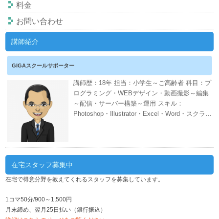
料金
お問い合わせ
講師紹介
GIGAスクールサポーター
講師歴：18年 担当：小学生～ご高齢者 科目：プ
ログラミング・WEBデザイン・動画撮影～編集
～配信・サーバー構築～運用 スキル：
Photoshop・Illustrator・Excel・Word・スクラッ
チ・CANVA・EDIUS・AWS・ネット証券・会計
ソフト・WordPress・PHP・CSS・HTML 週間
スケジュール
在宅スタッフ募集中
在宅で得意分野を教えてくれるスタッフを募集しています。
1コマ50分/900～1,500円
月末締め、翌月25日払い（銀行振込）