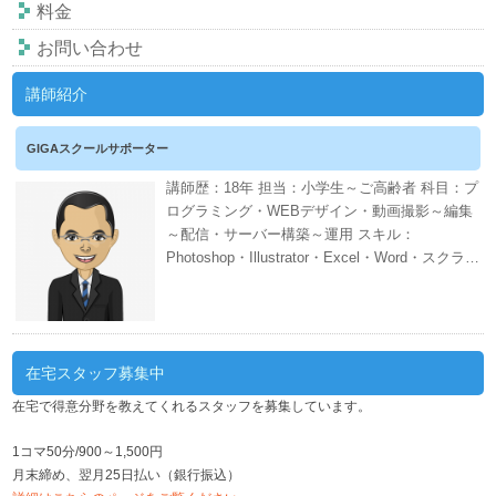
料金
お問い合わせ
講師紹介
GIGAスクールサポーター
講師歴：18年 担当：小学生～ご高齢者 科目：プ
ログラミング・WEBデザイン・動画撮影～編集
～配信・サーバー構築～運用 スキル：
Photoshop・Illustrator・Excel・Word・スクラッ
チ・CANVA・EDIUS・AWS・ネット証券・会計
ソフト・WordPress・PHP・CSS・HTML 週間
スケジュール
在宅スタッフ募集中
在宅で得意分野を教えてくれるスタッフを募集しています。
1コマ50分/900～1,500円
月末締め、翌月25日払い（銀行振込）