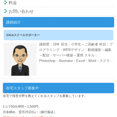
料金
お問い合わせ
講師紹介
GIGAスクールサポーター
講師歴：18年 担当：小学生～ご高齢者 科目：プ
ログラミング・WEBデザイン・動画撮影～編集
～配信・サーバー構築～運用 スキル：
Photoshop・Illustrator・Excel・Word・スクラッ
チ・CANVA・EDIUS・AWS・ネット証券・会計
ソフト・WordPress・PHP・CSS・HTML 週間
スケジュール
在宅スタッフ募集中
在宅で得意分野を教えてくれるスタッフを募集しています。
1コマ50分/900～1,500円
月末締め、翌月25日払い（銀行振込）