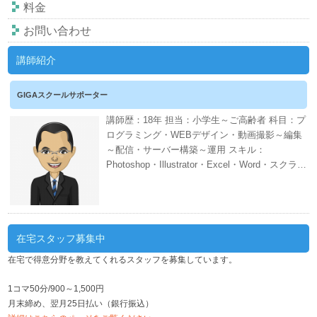
料金
お問い合わせ
講師紹介
GIGAスクールサポーター
講師歴：18年 担当：小学生～ご高齢者 科目：プ
ログラミング・WEBデザイン・動画撮影～編集
～配信・サーバー構築～運用 スキル：
Photoshop・Illustrator・Excel・Word・スクラッ
チ・CANVA・EDIUS・AWS・ネット証券・会計
ソフト・WordPress・PHP・CSS・HTML 週間
スケジュール
在宅スタッフ募集中
在宅で得意分野を教えてくれるスタッフを募集しています。
1コマ50分/900～1,500円
月末締め、翌月25日払い（銀行振込）