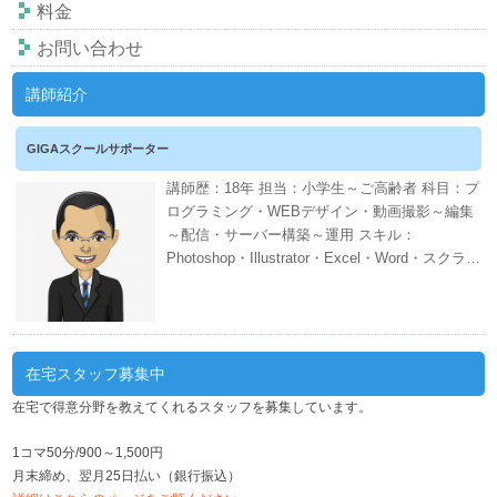
料金
お問い合わせ
講師紹介
GIGAスクールサポーター
講師歴：18年 担当：小学生～ご高齢者 科目：プ
ログラミング・WEBデザイン・動画撮影～編集
～配信・サーバー構築～運用 スキル：
Photoshop・Illustrator・Excel・Word・スクラッ
チ・CANVA・EDIUS・AWS・ネット証券・会計
ソフト・WordPress・PHP・CSS・HTML 週間
スケジュール
在宅スタッフ募集中
在宅で得意分野を教えてくれるスタッフを募集しています。
1コマ50分/900～1,500円
月末締め、翌月25日払い（銀行振込）