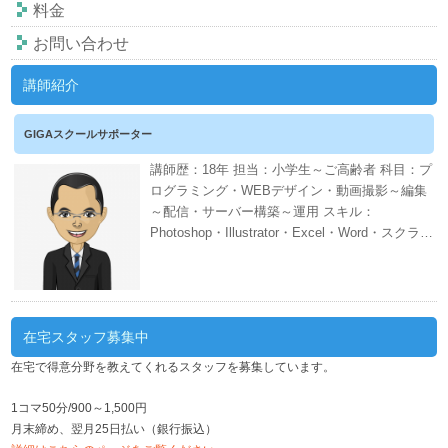
料金
お問い合わせ
講師紹介
GIGAスクールサポーター
講師歴：18年 担当：小学生～ご高齢者 科目：プ
ログラミング・WEBデザイン・動画撮影～編集
～配信・サーバー構築～運用 スキル：
Photoshop・Illustrator・Excel・Word・スクラッ
チ・CANVA・EDIUS・AWS・ネット証券・会計
ソフト・WordPress・PHP・CSS・HTML 週間
スケジュール
在宅スタッフ募集中
在宅で得意分野を教えてくれるスタッフを募集しています。
1コマ50分/900～1,500円
月末締め、翌月25日払い（銀行振込）