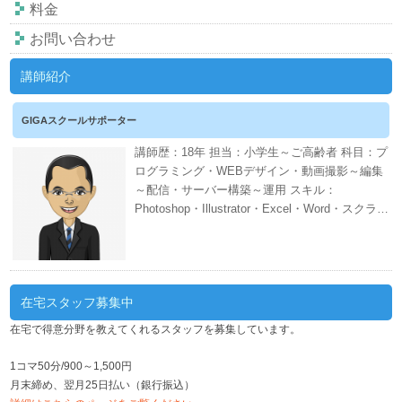
料金
お問い合わせ
講師紹介
GIGAスクールサポーター
講師歴：18年 担当：小学生～ご高齢者 科目：プ
ログラミング・WEBデザイン・動画撮影～編集
～配信・サーバー構築～運用 スキル：
Photoshop・Illustrator・Excel・Word・スクラッ
チ・CANVA・EDIUS・AWS・ネット証券・会計
ソフト・WordPress・PHP・CSS・HTML 週間
スケジュール
在宅スタッフ募集中
在宅で得意分野を教えてくれるスタッフを募集しています。
1コマ50分/900～1,500円
月末締め、翌月25日払い（銀行振込）