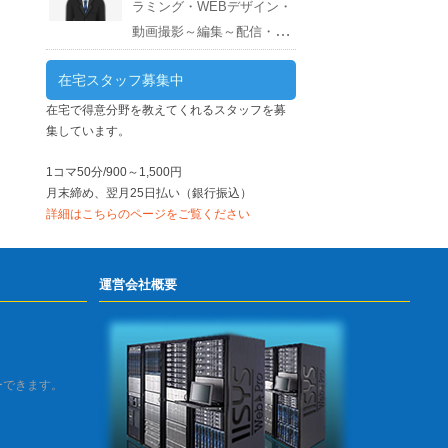
ラミング・WEBデザイン・
動画撮影～編集～配信・サ
ーバー構築～運用 スキル：Photoshop・
在宅スタッフ募集中
Illustrator・Excel・Word・スクラッチ・
CANVA・EDIUS・AWS・ネット証券・
在宅で得意分野を教えてくれるスタッフを募
集しています。
会計ソフト・WordPress・PHP・CSS・
HTML 週間スケジュール
1コマ50分/900～1,500円
月末締め、翌月25日払い（銀行振込）
詳細はこちらのページをご覧ください
運営会社概要
ーできます。