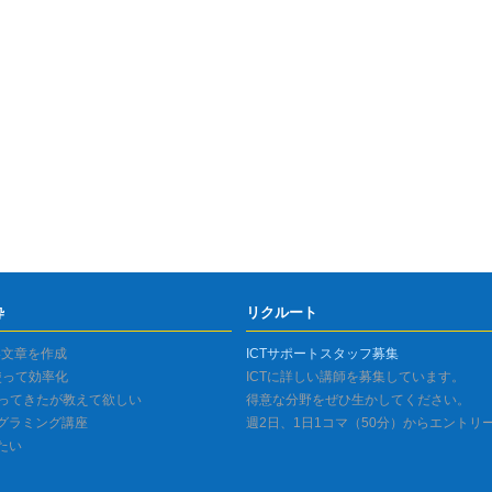
粋
リクルート
い文章を作成
ICTサポートスタッフ募集
を使って効率化
ICTに詳しい講師を募集しています。
持ってきたが教えて欲しい
得意な分野をぜひ生かしてください。
グラミング講座
週2日、1日1コマ（50分）からエントリ
びたい