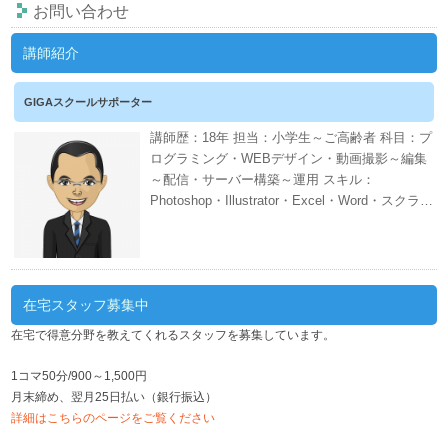
お問い合わせ
講師紹介
GIGAスクールサポーター
講師歴：18年 担当：小学生～ご高齢者 科目：プ
ログラミング・WEBデザイン・動画撮影～編集
～配信・サーバー構築～運用 スキル：
Photoshop・Illustrator・Excel・Word・スクラッ
チ・CANVA・EDIUS・AWS・ネット証券・会計
ソフト・WordPress・PHP・CSS・HTML 週間
スケジュール
在宅スタッフ募集中
在宅で得意分野を教えてくれるスタッフを募集しています。
1コマ50分/900～1,500円
月末締め、翌月25日払い（銀行振込）
詳細はこちらのページをご覧ください