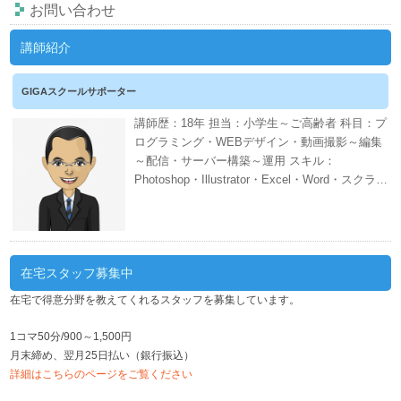
お問い合わせ
講師紹介
GIGAスクールサポーター
講師歴：18年 担当：小学生～ご高齢者 科目：プ
ログラミング・WEBデザイン・動画撮影～編集
～配信・サーバー構築～運用 スキル：
Photoshop・Illustrator・Excel・Word・スクラッ
チ・CANVA・EDIUS・AWS・ネット証券・会計
ソフト・WordPress・PHP・CSS・HTML 週間
スケジュール
在宅スタッフ募集中
在宅で得意分野を教えてくれるスタッフを募集しています。
1コマ50分/900～1,500円
月末締め、翌月25日払い（銀行振込）
詳細はこちらのページをご覧ください