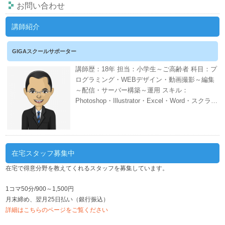
お問い合わせ
講師紹介
GIGAスクールサポーター
講師歴：18年 担当：小学生～ご高齢者 科目：プ
ログラミング・WEBデザイン・動画撮影～編集
～配信・サーバー構築～運用 スキル：
Photoshop・Illustrator・Excel・Word・スクラッ
チ・CANVA・EDIUS・AWS・ネット証券・会計
ソフト・WordPress・PHP・CSS・HTML 週間
スケジュール
在宅スタッフ募集中
在宅で得意分野を教えてくれるスタッフを募集しています。
1コマ50分/900～1,500円
月末締め、翌月25日払い（銀行振込）
詳細はこちらのページをご覧ください