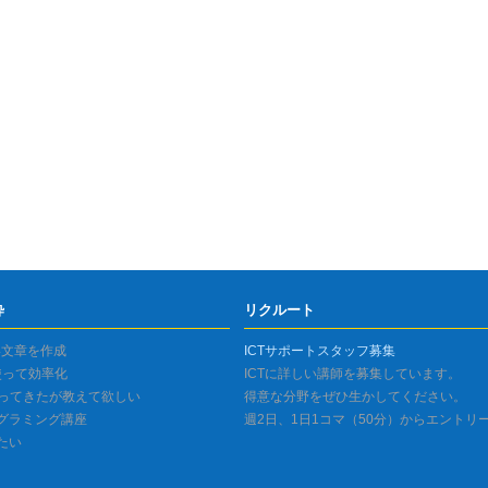
粋
リクルート
い文章を作成
ICTサポートスタッフ募集
を使って効率化
ICTに詳しい講師を募集しています。
持ってきたが教えて欲しい
得意な分野をぜひ生かしてください。
グラミング講座
週2日、1日1コマ（50分）からエントリ
びたい