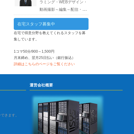
ラミング・WEBデザイン・
動画撮影～編集～配信・サ
ーバー構築～運用 スキル：Photoshop・
在宅スタッフ募集中
Illustrator・Excel・Word・スクラッチ・
CANVA・EDIUS・AWS・ネット証券・
在宅で得意分野を教えてくれるスタッフを募
集しています。
会計ソフト・WordPress・PHP・CSS・
HTML 週間スケジュール
1コマ50分/900～1,500円
月末締め、翌月25日払い（銀行振込）
詳細はこちらのページをご覧ください
運営会社概要
ーできます。